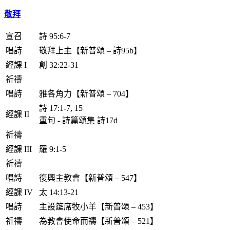
敬拜
宣召
詩 95:6-7
唱詩
敬拜上主【新普頌 – 詩95b】
經課 I
創 32:22-31
祈禱
唱詩
雅各角力【新普頌 – 704】
詩 17:1-7, 15
經課 II
重句 - 詩篇頌集 詩17d
祈禱
經課 III
羅 9:1-5
祈禱
唱詩
復興主教會【新普頌 – 547】
經課 IV
太 14:13-21
唱詩
主設筵席牧小羊【新普頌 – 453】
祈禱
為教會使命而禱【新普頌 – 521】