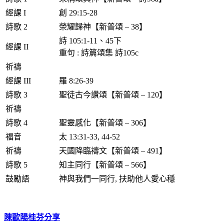
經課 I
創 29:15-28
詩歌 2
榮耀歸神【新普頌 – 38】
詩 105:1-11、45下
經課 II
重句 : 詩篇頌集 詩105c
祈禱
經課 III
羅 8:26-39
詩歌 3
聖徒古今讚頌【新普頌 – 120】
祈禱
詩歌 4
聖靈感化【新普頌 – 306】
福音
太 13:31-33, 44-52
祈禱
天國降臨禱文【新普頌 – 491】
詩歌 5
知主同行【新普頌 – 566】
鼓勵語
神與我們一同行, 扶助他人愛心穩
陳歐陽桂芬分享