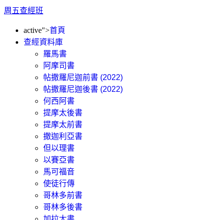
周五查經班
active">
首頁
查經資料庫
羅馬書
阿摩司書
帖撒羅尼迦前書 (2022)
帖撒羅尼迦後書 (2022)
何西阿書
提摩太後書
提摩太前書
撒迦利亞書
但以理書
以賽亞書
馬可福音
使徒行傳
哥林多前書
哥林多後書
加拉太書