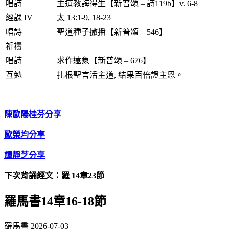
唱詩
主道教誨得生【新普頌 – 詩119b】v. 6-8
經課 IV
太 13:1-9, 18-23
唱詩
聖道種子撒播【新普頌 – 546】
祈禱
唱詩
求作遠象【新普頌 – 676】
互勉
扎根聖言活主道, 結果百倍證主恩。
陳歐陽桂芬分享
歐榮均分享
譚靜芝分享
下次背誦經文：羅 14章23節
羅馬書14章16-18節
羅馬書
2026-07-03