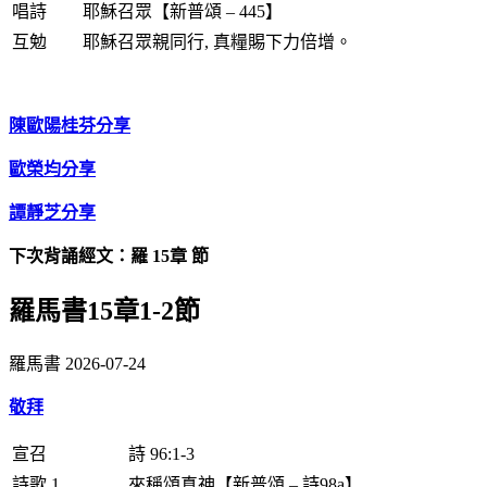
唱詩
耶穌召眾【新普頌 – 445】
互勉
耶穌召眾親同行, 真糧賜下力倍增。
陳歐陽桂芬分享
歐榮均分享
譚靜芝分享
下次背誦經文：羅 15章 節
羅馬書15章1-2節
羅馬書
2026-07-24
敬拜
宣召
詩 96:1-3
詩歌 1
來稱頌真神【新普頌 – 詩98a】