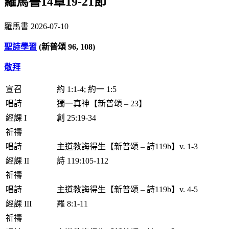
羅馬書14章19-21節
羅馬書
2026-07-10
聖詩學習
(新普頌 96, 108
)
敬拜
宣召
約 1:1-4; 約一 1:5
唱詩
獨一真神【新普頌 – 23】
經課 I
創 25:19-34
祈禱
唱詩
主道教誨得生【新普頌 – 詩119b】v. 1-3
經課 II
詩 119:105-112
祈禱
唱詩
主道教誨得生【新普頌 – 詩119b】v. 4-5
經課 III
羅 8:1-11
祈禱