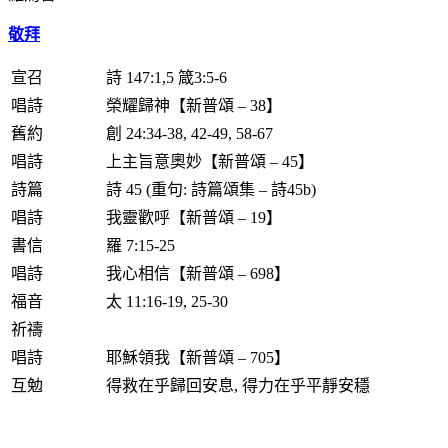
敬拜
宣召
詩 147:1,5 箴3:5-6
唱詩
榮耀歸神【新普頌 – 38】
舊約
創 24:34-38, 42-49, 58-67
唱詩
上主旨意奧妙【新普頌 – 45】
詩篇
詩 45 (重句: 詩篇頌集 – 詩45b)
唱詩
我靈歡呼【新普頌 – 19】
書信
羅 7:15-25
唱詩
我心相信【新普頌 – 698】
福音
太 11:16-19, 25-30
祈禱
唱詩
耶穌領我【新普頌 – 705】
互勉
得救在乎歸回安息, 得力在乎平靜安穩