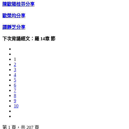
陳歐陽桂芬分享
歐榮均分享
譚靜芝分享
下次背誦經文：羅 14章 節
1
2
3
4
5
6
7
8
9
10
第 1 頁，共 207 頁