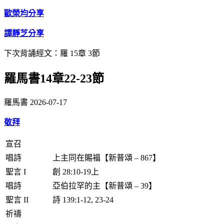
歐榮均分享
譚靜芝分享
下次背誦經文：羅 15章 3節
羅馬書14章22-23節
羅馬書
2026-07-17
敬拜
宣召
唱詩
上主同在賜福【新普頌 – 867】
聖言 I
創 28:10-19上
唱詩
亞伯拉罕的主【新普頌 – 39】
聖言 II
詩 139:1-12, 23-24
祈禱