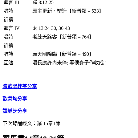
聖言 III
羅 8:12-25
唱詩
願主更新、塑造【新普頌 – 533】
祈禱
聖言 IV
太 13:24-30, 36-43
唱詩
老練天路客【新普頌 – 764】
祈禱
唱詩
願天國降臨【新普頌 – 490】
互勉
漫長應許尚未停; 等候麥子作收成 !
陳歐陽桂芬分享
歐榮均分享
譚靜芝分享
下次背誦經文：羅 15章1節