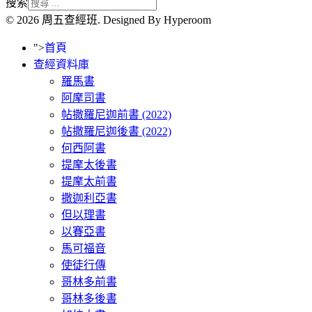
搜索
© 2026 周五查經班. Designed By Hyperoom
">
首頁
查經資料庫
羅馬書
阿摩司書
帖撒羅尼迦前書 (2022)
帖撒羅尼迦後書 (2022)
何西阿書
提摩太後書
提摩太前書
撒迦利亞書
但以理書
以賽亞書
馬可福音
使徒行傳
哥林多前書
哥林多後書